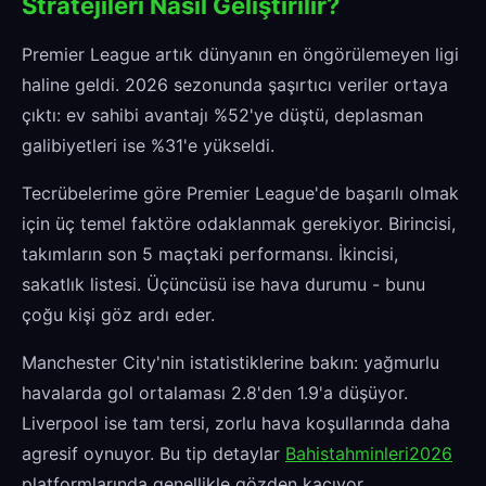
Stratejileri Nasıl Geliştirilir?
Premier League artık dünyanın en öngörülemeyen ligi
haline geldi. 2026 sezonunda şaşırtıcı veriler ortaya
çıktı: ev sahibi avantajı %52'ye düştü, deplasman
galibiyetleri ise %31'e yükseldi.
Tecrübelerime göre Premier League'de başarılı olmak
için üç temel faktöre odaklanmak gerekiyor. Birincisi,
takımların son 5 maçtaki performansı. İkincisi,
sakatlık listesi. Üçüncüsü ise hava durumu - bunu
çoğu kişi göz ardı eder.
Manchester City'nin istatistiklerine bakın: yağmurlu
havalarda gol ortalaması 2.8'den 1.9'a düşüyor.
Liverpool ise tam tersi, zorlu hava koşullarında daha
agresif oynuyor. Bu tip detaylar
Bahistahminleri2026
platformlarında genellikle gözden kaçıyor.