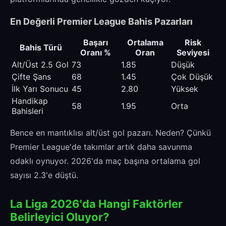
En Değerli Premier League Bahis Pazarları
Başarı
Ortalama
Risk
Bahis Türü
Oranı %
Oran
Seviyesi
Alt/Üst 2.5 Gol
73
1.85
Düşük
Çifte Şans
68
1.45
Çok Düşük
İlk Yarı Sonucu
45
2.80
Yüksek
Handikap
58
1.95
Orta
Bahisleri
Bence en mantıklısı alt/üst gol pazarı. Neden? Çünkü
Premier League'de takımlar artık daha savunma
odaklı oynuyor. 2026'da maç başına ortalama gol
sayısı 2.3'e düştü.
La Liga 2026'da Hangi Faktörler
Belirleyici Oluyor?