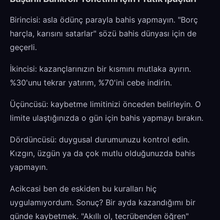
Birincisi: asla ödünç parayla bahis yapmayın. "Borç
harçla, karısını satarlar" sözü bahis dünyası için de
geçerli.
İkincisi: kazançlarınızın bir kısmını mutlaka ayırın.
%30'unu tekrar yatırım, %70'ini cebe indirin.
Üçüncüsü: kaybetme limitinizi önceden belirleyin. O
limite ulaştığınızda o gün için bahis yapmayı bırakın.
Dördüncüsü: duygusal durumunuzu kontrol edin.
Kızgın, üzgün ya da çok mutlu olduğunuzda bahis
yapmayın.
Acikcasi ben de eskiden bu kuralları hiç
uygulamıyordum. Sonuç? Bir ayda kazandığımı bir
günde kaybetmek. "Akıllı ol, tecrübenden öğren"