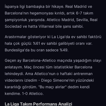
İspanya ligi bambaşka bir hikaye. Real Madrid ve
Barcelona'nın hegemonyası kırıldı, artık 6-7 takım
şampiyonluk yarışında. Atletico Madrid, Sevilla, Real
Sociedad ve hatta Villarreal bile şans sahibi.
Arastırmalar gösteriyor ki La Liga'da ev sahibi faktörü
hala çok güçlü: %61 ev sahibi galibiyeti oranı var.
Bundesliga'da bu oran sadece %49.
Geçen ay Barcelona-Atletico maçında yaşadığım olayı
anlatayım. Maç öncesi tüm istatistikler Barcelona
lehindeydi. Ama Atletico'nun o haftaki antrenman
videolarını izledim - Diego Simeone'nin yüzündeki
kararlılığı gördüm. "Bu maçı alırlar" dedim kendi
kendime. 1-0 Atletico.
La Liga Takım Performans Analizi