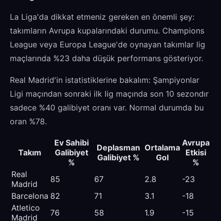
La Liga'da dikkat etmeniz gereken en önemli şey:
takımların Avrupa kupalarındaki durumu. Champions
League veya Europa League'de oynayan takımlar lig
maçlarında %23 daha düşük performans gösteriyor.
Real Madrid'in istatistiklerine bakalım: Şampiyonlar
Ligi maçından sonraki ilk lig maçında son 10 sezondır
sadece %40 galibiyet oranı var. Normal durumda bu
oran %78.
Ev Sahibi
Avrupa
Deplasman
Ortalama
Takım
Galibiyet
Etkisi
Galibiyet %
Gol
%
%
Real
85
67
2.8
-23
Madrid
Barcelona
82
71
3.1
-18
Atletico
76
58
1.9
-15
Madrid