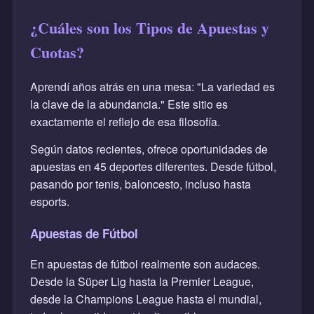
¿Cuáles son los Tipos de Apuestas y
Cuotas?
Aprendí años atrás en una mesa: "La variedad es
la clave de la abundancia." Este sitio es
exactamente el reflejo de esa filosofía.
Según datos recientes, ofrece oportunidades de
apuestas en 45 deportes diferentes. Desde fútbol,
pasando por tenis, baloncesto, incluso hasta
esports.
Apuestas de Fútbol
En apuestas de fútbol realmente son audaces.
Desde la Süper Lig hasta la Premier League,
desde la Champions League hasta el mundial,