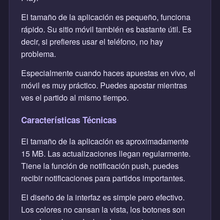
El tamaño de la aplicación es pequeño, funciona
rápido. Su sitio móvil también es bastante útil. Es
decir, si prefieres usar el teléfono, no hay
problema.
Especialmente cuando haces apuestas en vivo, el
móvil es muy práctico. Puedes apostar mientras
ves el partido al mismo tiempo.
Características Técnicas
El tamaño de la aplicación es aproximadamente
15 MB. Las actualizaciones llegan regularmente.
Tiene la función de notificación push, puedes
recibir notificaciones para partidos importantes.
El diseño de la interfaz es simple pero efectivo.
Los colores no cansan la vista, los botones son