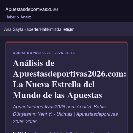
Apuestasdeportivas2026
Haber & Analiz
Ana Sayfa
Haberler
Hakkımızda
İletişim
DÜNYA KUPASI 2026 · 2026-04-13
Análisis de
Apuestasdeportivas2026.com:
La Nueva Estrella del
Mundo de las Apuestas
Apuestasdeportivas2026.com Analizi: Bahis
Dünyasının Yeni Yı - Ultimas | Apuestasdeportivas
2026. 2026.