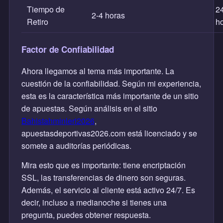
Tiempo de
2
2-4 horas
Retiro
h
Factor de Confiabilidad
Ahora llegamos al tema más importante. La
cuestión de la confiabilidad. Según mi experiencia,
esta es la característica más importante de un sitio
de apuestas. Según análisis en el sitio
Bahistahminleri2026
,
apuestasdeportivas2026.com está licenciado y se
somete a auditorías periódicas.
Mira esto que es importante: tiene encriptación
SSL, las transferencias de dinero son seguras.
Además, el servicio al cliente está activo 24/7. Es
decir, incluso a medianoche si tienes una
pregunta, puedes obtener respuesta.