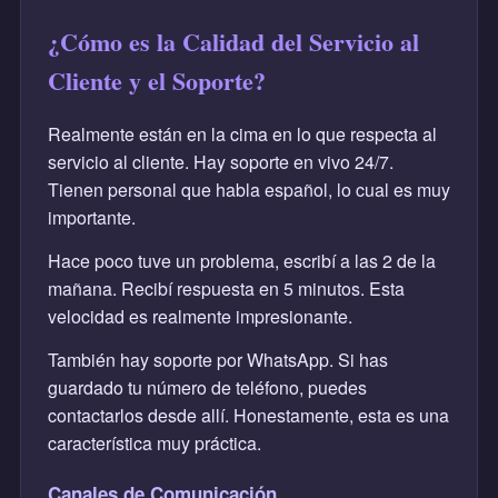
¿Cómo es la Calidad del Servicio al
Cliente y el Soporte?
Realmente están en la cima en lo que respecta al
servicio al cliente. Hay soporte en vivo 24/7.
Tienen personal que habla español, lo cual es muy
importante.
Hace poco tuve un problema, escribí a las 2 de la
mañana. Recibí respuesta en 5 minutos. Esta
velocidad es realmente impresionante.
También hay soporte por WhatsApp. Si has
guardado tu número de teléfono, puedes
contactarlos desde allí. Honestamente, esta es una
característica muy práctica.
Canales de Comunicación