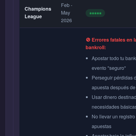
Feb -
Champions
May
⭐⭐⭐⭐⭐
League
2026
🚫 Errores fatales en l
bankroll:
Apostar todo tu bank
evento "seguro"
Perseguir pérdidas 
apuesta después de
Usar dinero destina
necesidades básica
No llevar un registro
apuestas
Apostar bajo la influ