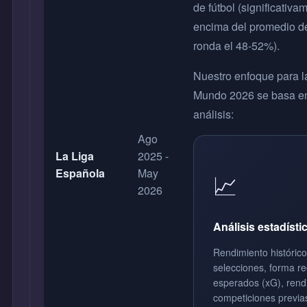
de fútbol (significativa
encima del promedio d
ronda el 48-52%).
Nuestro enfoque para l
Mundo 2026 se basa en 
análisis:
Ago
La Liga
2025 -
Española
May
📈
2026
Análisis estadísti
Rendimiento históric
selecciones, forma re
esperados (xG), rend
competiciones previa