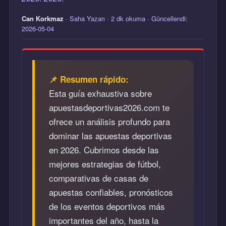
Can Korkmaz
· Saha Yazarı · 2 dk okuma · Güncellendi:
2026-05-04
📌 Resumen rápido:
Esta guía exhaustiva sobre
apuestasdeportivas2026.com te
ofrece un análisis profundo para
dominar las apuestas deportivas
en 2026. Cubrimos desde las
mejores estrategias de fútbol,
comparativas de casas de
apuestas confiables, pronósticos
de los eventos deportivos más
importantes del año, hasta la