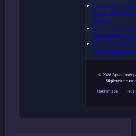
Apuestasdeportiva
Analizi: Matematiks
Rehberi
Canlı Bahis Stratejil
Oran Değişim Anali
Kombine Kupon Strat
Bahis Matematiği R
© 2026 Apuestasdepo
Bilgilendirme amaç
Hakkımızda
·
İletiş