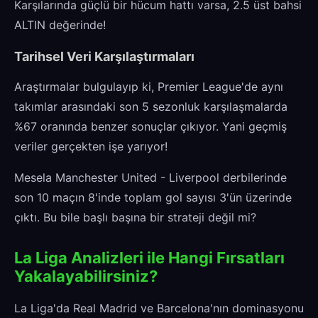
Karşılarında güçlü bir hücum hattı varsa, 2.5 üst bahsi
ALTIN değerinde!
Tarihsel Veri Karşılaştırmaları
Araştırmalar bulgulayıp ki, Premier League'de aynı
takımlar arasındaki son 5 sezonluk karşılaşmalarda
%67 oranında benzer sonuçlar çıkıyor. Yani geçmiş
veriler gerçekten işe yarıyor!
Mesela Manchester United - Liverpool derbilerinde
son 10 maçın 8'inde toplam gol sayısı 3'ün üzerinde
çıktı. Bu bile başlı başına bir strateji değil mi?
La Liga Analizleri ile Hangi Fırsatları
Yakalayabilirsiniz?
La Liga'da Real Madrid ve Barcelona'nın dominasyonu