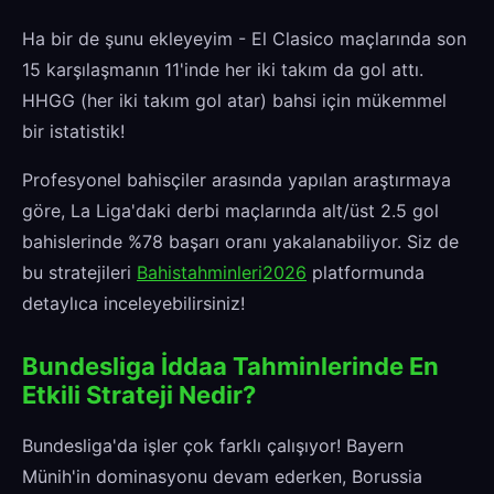
Ha bir de şunu ekleyeyim - El Clasico maçlarında son
15 karşılaşmanın 11'inde her iki takım da gol attı.
HHGG (her iki takım gol atar) bahsi için mükemmel
bir istatistik!
Profesyonel bahisçiler arasında yapılan araştırmaya
göre, La Liga'daki derbi maçlarında alt/üst 2.5 gol
bahislerinde %78 başarı oranı yakalanabiliyor. Siz de
bu stratejileri
Bahistahminleri2026
platformunda
detaylıca inceleyebilirsiniz!
Bundesliga İddaa Tahminlerinde En
Etkili Strateji Nedir?
Bundesliga'da işler çok farklı çalışıyor! Bayern
Münih'in dominasyonu devam ederken, Borussia