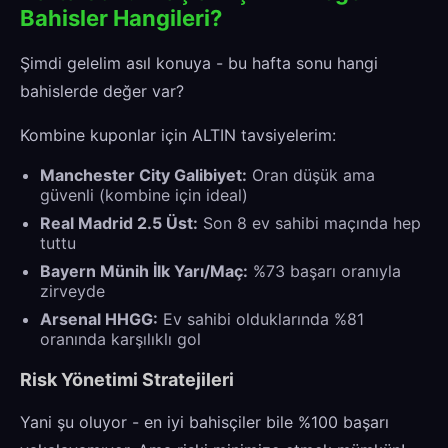
Bahisler Hangileri?
Şimdi gelelim asıl konuya - bu hafta sonu hangi
bahislerde değer var?
Kombine kuponlar için ALTIN tavsiyelerim:
Manchester City Galibiyet:
Oran düşük ama
güvenli (kombine için ideal)
Real Madrid 2.5 Üst:
Son 8 ev sahibi maçında hep
tuttu
Bayern Münih İlk Yarı/Maç:
%73 başarı oranıyla
zirveyde
Arsenal HHGG:
Ev sahibi olduklarında %81
oranında karşılıklı gol
Risk Yönetimi Stratejileri
Yani şu oluyor - en iyi bahisçiler bile %100 başarı