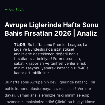
← Ana Sayfa
Avrupa Liglerinde Hafta Sonu
Bahis Fırsatları 2026 | Analiz
TL;DR:
Bu hafta sonu Premier League, La
Liga ve Bundesliga'da istatistiksel
analizlerle desteklenen değerli bahis
fırsatları sizi bekliyor! Form durumları,
sakatlık raporları ve tarihsel verilerle risk
minimizasyonu yaparak kazancınızı %40'a
kadar artırabilirsiniz.
Bu hafta sonu Avrupa'nın dev liglerinde kazançlı bir
bahis kuponu oluşturmaya hazır mısınız? Verilere
dayalı, uzman analizlerimizle riski minimize edip
kazancınızı maksimize edin! Çünkü bu bilgiyi kimse