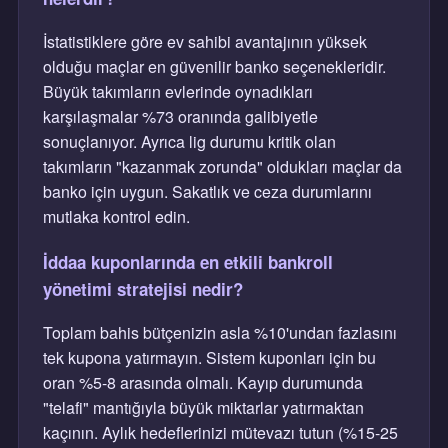
İstatistiklere göre ev sahibi avantajının yüksek
olduğu maçlar en güvenilir banko seçenekleridir.
Büyük takımların evlerinde oynadıkları
karşılaşmalar %73 oranında galibiyetle
sonuçlanıyor. Ayrıca lig durumu kritik olan
takımların "kazanmak zorunda" oldukları maçlar da
banko için uygun. Sakatlık ve ceza durumlarını
mutlaka kontrol edin.
İddaa kuponlarında en etkili bankroll
yönetimi stratejisi nedir?
Toplam bahis bütçenizin asla %10'undan fazlasını
tek kupona yatırmayın. Sistem kuponları için bu
oran %5-8 arasında olmalı. Kayıp durumunda
"telafi" mantığıyla büyük miktarlar yatırmaktan
kaçının. Aylık hedeflerinizi mütevazı tutun (%15-25