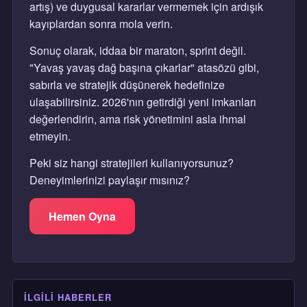
artış) ve duygusal kararlar vermemek için ardışık
kayıplardan sonra mola verin.
Sonuç olarak, iddaa bir maraton, sprint değil.
"Yavaş yavaş dağ başına çıkarlar" atasözü gibi,
sabırla ve stratejik düşünerek hedefinize
ulaşabilirsiniz. 2026'nın getirdiği yeni imkanları
değerlendirin, ama risk yönetimini asla ihmal
etmeyin.
Peki siz hangi stratejileri kullanıyorsunuz?
Deneyimlerinizi paylaşır mısınız?
Hemen Oyna
İLGILI HABERLER