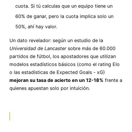
cuota. Si tú calculas que un equipo tiene un
60% de ganar, pero la cuota implica solo un
50%, ahí hay valor.
Un dato revelador: según un estudio de la
Universidad de Lancaster
sobre más de 60.000
partidos de fútbol, los apostadores que utilizan
modelos estadísticos básicos (como el rating Elo
o las estadísticas de Expected Goals - xG)
mejoran su tasa de acierto en un 12-18%
frente a
quienes apuestan solo por intuición.
¿Cuáles son las mejores estrategias
de apuestas en fútbol para 2026?