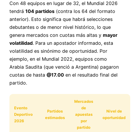
Con 48 equipos en lugar de 32, el Mundial 2026
tendrá
104 partidos
(contra los 64 del formato
anterior). Esto significa que habrá selecciones
debutantes o de menor nivel histórico, lo que
genera mercados con cuotas más altas y
mayor
volatilidad
. Para un apostador informado, esta
volatilidad es sinónimo de oportunidad. Por
ejemplo, en el Mundial 2022, equipos como
Arabia Saudita (que venció a Argentina) pagaron
cuotas de hasta
@17.00
en el resultado final del
partido.
Mercados
Evento
de
Partidos
Nivel de
Deportivo
apuestas
estimados
oportunidad
2026
por
partido