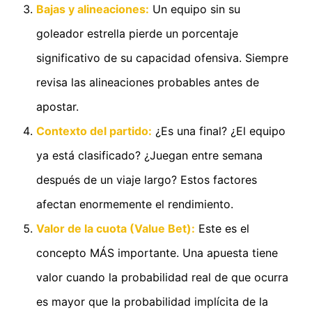
Bajas y alineaciones:
Un equipo sin su
goleador estrella pierde un porcentaje
significativo de su capacidad ofensiva. Siempre
revisa las alineaciones probables antes de
apostar.
Contexto del partido:
¿Es una final? ¿El equipo
ya está clasificado? ¿Juegan entre semana
después de un viaje largo? Estos factores
afectan enormemente el rendimiento.
Valor de la cuota (Value Bet):
Este es el
concepto MÁS importante. Una apuesta tiene
valor cuando la probabilidad real de que ocurra
es mayor que la probabilidad implícita de la