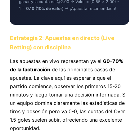
ganar y la cuota es @2.00 → Valor = (0.55 × 2.00) -
1 =
0.10 (10% de valor)
→ ¡Apuesta recomendada!
Estrategia 2: Apuestas en directo (Live
Betting) con disciplina
Las apuestas en vivo representan ya el
60-70%
de la facturación
de las principales casas de
apuestas. La clave aquí es esperar a que el
partido comience, observar los primeros 15-20
minutos y luego tomar una decisión informada. Si
un equipo domina claramente las estadísticas de
tiros y posesión pero va 0-0, las cuotas del Over
1.5 goles suelen subir, ofreciendo una excelente
oportunidad.