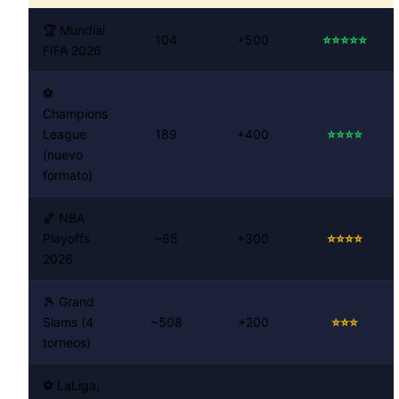
🏆 Mundial
104
+500
⭐⭐⭐⭐⭐
FIFA 2026
⚽
Champions
League
189
+400
⭐⭐⭐⭐
(nuevo
formato)
🏀 NBA
Playoffs
~85
+300
⭐⭐⭐⭐
2026
🎾 Grand
Slams (4
~508
+200
⭐⭐⭐
torneos)
⚽ LaLiga,