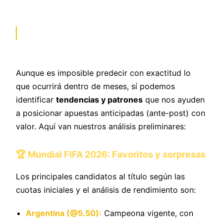
¿Cuáles son los pronósticos más
interesantes para los grandes eventos
de 2026?
Aunque es imposible predecir con exactitud lo
que ocurrirá dentro de meses, sí podemos
identificar
tendencias y patrones
que nos ayuden
a posicionar apuestas anticipadas (ante-post) con
valor. Aquí van nuestros análisis preliminares:
🏆 Mundial FIFA 2026: Favoritos y sorpresas
Los principales candidatos al título según las
cuotas iniciales y el análisis de rendimiento son:
Argentina (@5.50):
Campeona vigente, con