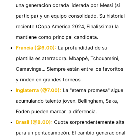
una generación dorada liderada por Messi (si
participa) y un equipo consolidado. Su historial
reciente (Copa América 2024, Finalissima) la
mantiene como principal candidata.
Francia (@6.00):
La profundidad de su
plantilla es aterradora. Mbappé, Tchouaméni,
Camavinga... Siempre están entre los favoritos
y rinden en grandes torneos.
Inglaterra (@7.00):
La "eterna promesa" sigue
acumulando talento joven. Bellingham, Saka,
Foden pueden marcar la diferencia.
Brasil (@8.00):
Cuota sorprendentemente alta
para un pentacampeón. El cambio generacional