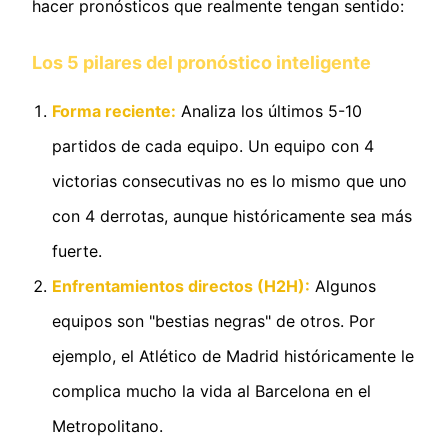
hacer pronósticos que realmente tengan sentido:
Los 5 pilares del pronóstico inteligente
Forma reciente:
Analiza los últimos 5-10
partidos de cada equipo. Un equipo con 4
victorias consecutivas no es lo mismo que uno
con 4 derrotas, aunque históricamente sea más
fuerte.
Enfrentamientos directos (H2H):
Algunos
equipos son "bestias negras" de otros. Por
ejemplo, el Atlético de Madrid históricamente le
complica mucho la vida al Barcelona en el
Metropolitano.