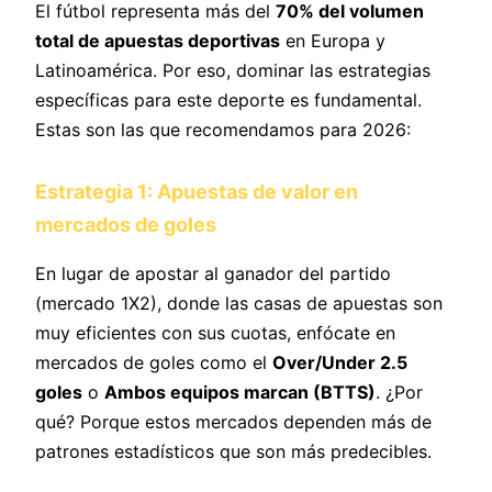
El fútbol representa más del
70% del volumen
total de apuestas deportivas
en Europa y
Latinoamérica. Por eso, dominar las estrategias
específicas para este deporte es fundamental.
Estas son las que recomendamos para 2026:
Estrategia 1: Apuestas de valor en
mercados de goles
En lugar de apostar al ganador del partido
(mercado 1X2), donde las casas de apuestas son
muy eficientes con sus cuotas, enfócate en
mercados de goles como el
Over/Under 2.5
goles
o
Ambos equipos marcan (BTTS)
. ¿Por
qué? Porque estos mercados dependen más de
patrones estadísticos que son más predecibles.