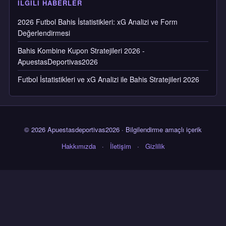
İLGILI HABERLER
2026 Futbol Bahis İstatistikleri: xG Analizi ve Form
Değerlendirmesi
Bahis Kombine Kupon Stratejileri 2026 -
ApuestasDeportivas2026
Futbol İstatistikleri ve xG Analizi ile Bahis Stratejileri 2026
© 2026 Apuestasdeportivas2026 · Bilgilendirme amaçlı içerik
Hakkımızda
·
İletişim
·
Gizlilik