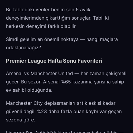
Bu tablodaki veriler benim son 6 aylık
deneyimlerimden çıkarttığım sonuçlar. Tabii ki
herkesin deneyimi farklı olabilir.
Simdi gelelim en önemli noktaya — hangi maçlara
odaklanacağız?
Premier League Hafta Sonu Favorileri
Arsenal vs Manchester United — her zaman çekişmeli
geçer. Bu sezon Arsenal %65 kazanma şansına sahip
ev sahibi olduğunda.
Manchester City deplasmanları artık eskisi kadar
güvenli değil. %23 daha fazla puan kaybı var geçen
sezona göre.
Liverpool'un Anfield'daki performansı hala müthiş —