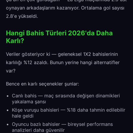
oynayan arkadaşlarım kazanıyor. Ortalama gol sayısı
2.8'e yükseldi.
Hangi Bahis Türleri 2026'da Daha
Karlı?
Veriler gösteriyor ki — geleneksel 1X2 bahislerinin
karlılığı %12 azaldı. Bunun yerine hangi alternatifler
var?
Bence en karlı seçenekler şunlar:
Canlı bahis — maç sırasında değişen dinamikleri
yakalama şansı
Köşe vuruşu bahisleri — %18 daha tahmin edilebilir
hale geldi
Oyuncu bazlı bahisler — bireysel performans
analizleri daha güvenilir