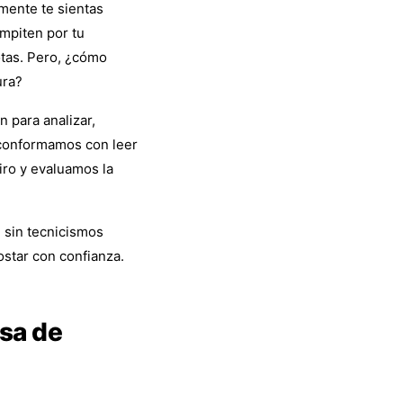
mente te sientas
mpiten por tu
tas. Pero, ¿cómo
ura?
 para analizar,
 conformamos con leer
iro y evaluamos la
, sin tecnicismos
ostar con confianza.
asa de