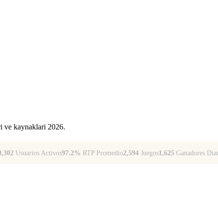
ri ve kaynaklari 2026.
0,302
Usuarios Activos
97.2%
RTP Promedio
2,594
Juegos
1,625
Ganadores Diar