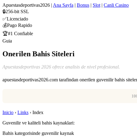
Apuestasdeportivas2026 |
Ana Sayfa
|
Bonus
|
Slot
|
Canli Casino
🔒
256-bit SSL
✅
Licenciado
💰
Pago Rapido
🏆
#1 Confiable
Guia
Onerilen Bahis Siteleri
Apuestasdeportivas 2026 ofrece analisis de nivel profesional.
apuestasdeportivas2026.com tarafindan onerilen guvenilir bahis sitele
10
Inicio
›
Links
›
Index
Guvenilir ve kaliteli bahis kaynaklari:
Bahis kategorisinde guvenilir kaynak