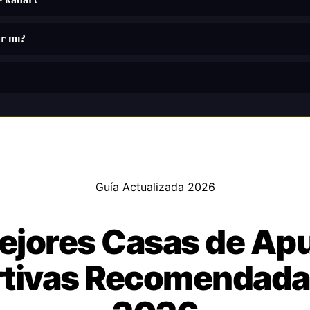
ar mı?
Guía Actualizada 2026
ejores
Casas de Ap
tivas
Recomendadas