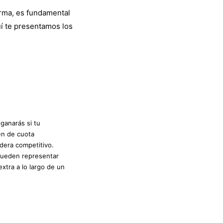
orma, es fundamental
uí te presentamos los
ganarás si tu
en de cuota
dera competitivo.
pueden representar
xtra a lo largo de un