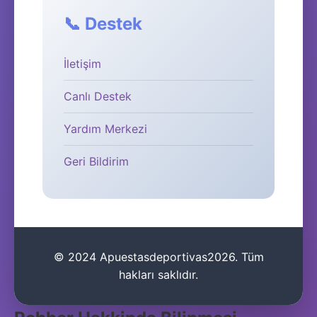
📞 Destek
İletişim
Canlı Destek
Yardım Merkezi
Geri Bildirim
© 2024 Apuestasdeportivas2026. Tüm
hakları saklıdır.