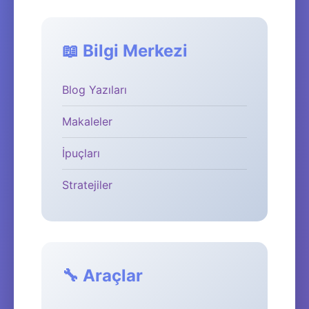
📖 Bilgi Merkezi
Blog Yazıları
Makaleler
İpuçları
Stratejiler
🔧 Araçlar