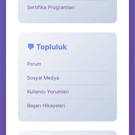
Sertifika Programları
💬 Topluluk
Forum
Sosyal Medya
Kullanıcı Yorumları
Başarı Hikayeleri