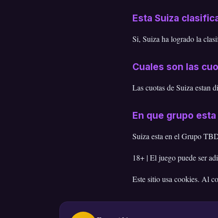
Esta Suiza clasifi
Si, Suiza ha logrado la cla
Cuales son las cuo
Las cuotas de Suiza estan di
En que grupo esta
Suiza esta en el Grupo TB
18+ | El juego puede ser ad
Este sitio usa cookies. Al co