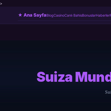
>
★ Ana Sayfa
Blog
Casino
Canlı Bahis
Bonuslar
Haberler
Suiza Mund
Sui