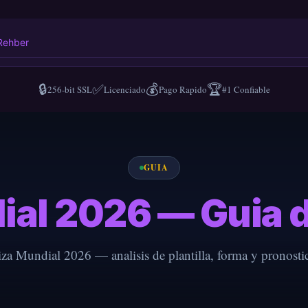
Rehber
🔒
✅
💰
🏆
256-bit SSL
Licenciado
Pago Rapido
#1 Confiable
GUIA
ial 2026 — Guia 
za Mundial 2026 — analisis de plantilla, forma y pronosti