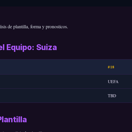
is de plantilla, forma y pronosticos.
del Equipo: Suiza
#18
UEFA
TBD
lantilla